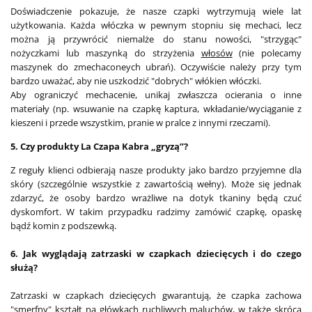
Doświadczenie pokazuje, że nasze czapki wytrzymują wiele lat
użytkowania. Każda włóczka w pewnym stopniu się mechaci, lecz
można ją przywrócić niemalże do stanu nowości, "strzygąc"
nożyczkami lub maszynką do strzyżenia
włosów
(nie polecamy
maszynek do zmechaconeych ubrań). Oczywiście należy przy tym
bardzo uważać, aby nie uszkodzić "dobrych" włókien włóczki.
Aby ograniczyć mechacenie, unikaj zwłaszcza ocierania o inne
materiały (np. wsuwanie na czapkę kaptura, wkładanie/wyciąganie z
kieszeni i przede wszystkim, pranie w pralce z innymi rzeczami).
5. Czy produkty La Czapa Kabra „gryzą”?
Z reguły klienci odbierają nasze produkty jako bardzo przyjemne dla
skóry (szczególnie wszystkie z zawartością wełny). Może się jednak
zdarzyć, że osoby bardzo wrażliwe na dotyk tkaniny będą czuć
dyskomfort. W takim przypadku radzimy zamówić czapkę, opaskę
bądź komin z podszewką.
6. Jak wyglądają zatrzaski w czapkach dziecięcych i do czego
służą?
Zatrzaski w czapkach dziecięcych gwarantują, że czapka zachowa
"smerfny" kształt na główkach ruchliwych maluchów, w także skrócą