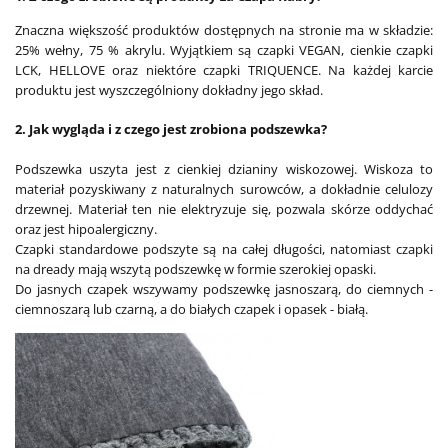
Znaczna większość produktów dostępnych na stronie ma w składzie:
25% wełny, 75 % akrylu. Wyjątkiem są czapki VEGAN, cienkie czapki
LCK, HELLOVE oraz niektóre czapki TRIQUENCE. Na każdej karcie
produktu jest wyszczególniony dokładny jego skład.
2. Jak wygląda i z czego jest zrobiona podszewka?
Podszewka uszyta jest z cienkiej dzianiny wiskozowej. Wiskoza to
materiał pozyskiwany z naturalnych surowców, a dokładnie celulozy
drzewnej. Materiał ten nie elektryzuje się, pozwala skórze oddychać
oraz jest hipoalergiczny.
Czapki standardowe podszyte są na całej długości, natomiast czapki
na dready mają wszytą podszewkę w formie szerokiej opaski.
Do jasnych czapek wszywamy podszewkę jasnoszarą, do ciemnych -
ciemnoszarą lub czarną, a do białych czapek i opasek - białą.