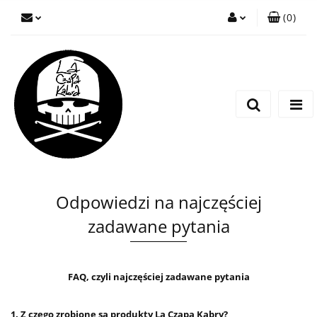
(
0
)
Zaloguj się
Zarejestruj się
Wyślij wiadomość
Odpowiedzi na najczęściej
zadawane pytania
FAQ, czyli najczęściej zadawane pytania
1. Z czego zrobione są produkty La Czapa Kabry?