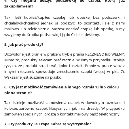
4. Czy mogżna doszyć podszewkę do czapki, którą już
zakupiłam/em?
Tak! Jeśli kupiłaś/kupiłeś czapkę lub opaskę bez podszewki i
chciałabyś/chciałbyś jednak ją podszyć, to skontaktuj się z nami
mailowo lub telefonicznie. Możesz odesłać czapkę lub opaskę, a my
wszyjemy do środka podszewkę i ją do Ciebie odeślemy.
5. Jak prać produkty?
Dozwolone jest pranie w pralce w trybie prania RĘCZNEGO lub WEŁNY.
Mimo to, produkty zalecam prać ręcznie. W innym przypadku istnieje
ryzyko, że produkt straci swój kolor i kształt. Pranie w pralce wraz z
innymi rzeczami, spowoduje zmechacenie czapki (więcej w pkt. 7).
Wskazane jest suszenie na płasko.
6. Czy jest możliwość zamówienia innego rozmiaru lub koloru
niż na stronie?
Tak. Istnieje możliwość zamówienia czapek w dowolnym rozmiarze i
kolorze, zarówno czapek klasycznych, jak i na dready. W przypadku
zamówień specjalnych, proszę o kontakt mailowy bądź telefoniczny.
7. Czy produkty La Czapa Kabra są wytrzymałe?