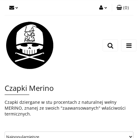
(
0
)
Zaloguj się
Zarejestruj się
Wyślij wiadomość
Czapki Merino
Czapki dziergane w stu procentach z naturalnej wełny
MERINO, znanej ze swoich "zaawansowanych" właściwości
termicznych.