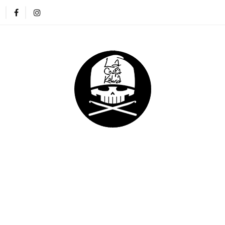
ZAPKI
CIENKIE CZAPKI
KOMINY
RĘKAWICZKI
NA DREADY
DLA DZIECI
DLA FIRM
E CZAPKI
KOMINY
RĘKAWICZKI
OPASKI
DLA DZIECI
DLA FIRM