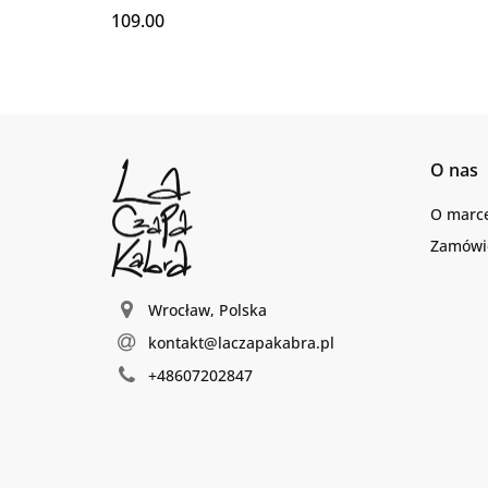
109.00
O nas
O marc
Zamówie
Wrocław, Polska
kontakt@laczapakabra.pl
+48607202847