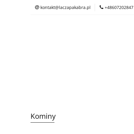
kontakt@laczapakabra.pl
+48607202847
BIŻUTERIA
C
KAPTUROKOMINY
BIŻUTERIA
CZAPKI
CIENKI
Kominy