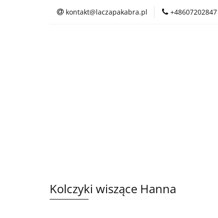
kontakt@laczapakabra.pl
+48607202847
BIŻUTERIA
C
KAPTUROKOMINY
BIŻUTERIA
CZAPKI
CIENKI
Kolczyki wiszące Hanna