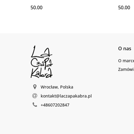
50.00
50.00
O nas
O marc
Zamówie
Wrocław, Polska
kontakt@laczapakabra.pl
+48607202847