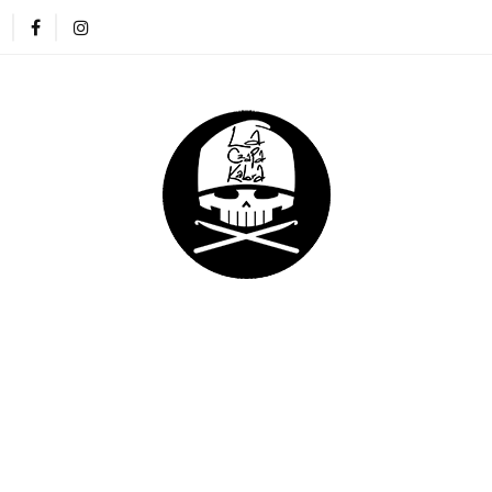
ZAPKI
CIENKIE CZAPKI
KOMINY
RĘKAWICZKI
NA DREADY
DLA DZIECI
DLA FIRM
E CZAPKI
KOMINY
RĘKAWICZKI
OPASKI
DLA DZIECI
DLA FIRM