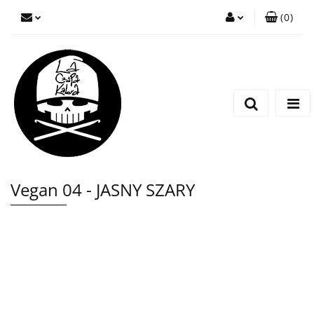
(
0
)
Zaloguj się
Zarejestruj się
Wyślij wiadomość
Vegan 04 - JASNY SZARY