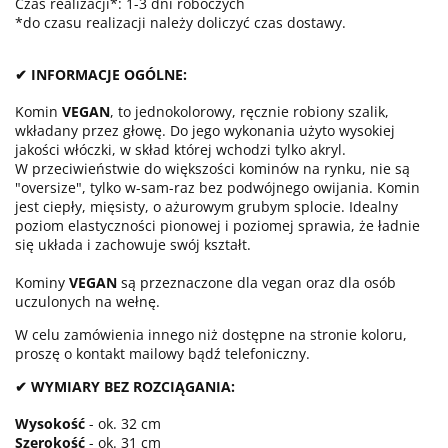
Czas realizacji*: 1-3 dni roboczych
*do czasu realizacji należy doliczyć czas dostawy.
✔ INFORMACJE OGÓLNE:
Komin
VEGAN
, to jednokolorowy, ręcznie robiony szalik,
wkładany przez głowę. Do jego wykonania użyto wysokiej
jakości włóczki, w skład której wchodzi tylko akryl.
W przeciwieństwie do większości kominów na rynku, nie są
"oversize", tylko w-sam-raz bez podwójnego owijania. Komin
jest ciepły, mięsisty, o ażurowym grubym splocie. Idealny
poziom elastyczności pionowej i poziomej sprawia, że ładnie
się układa i zachowuje swój kształt.
Kominy
VEGAN
są przeznaczone dla vegan oraz dla osób
uczulonych na wełnę.
W celu zamówienia innego niż dostępne na stronie koloru,
proszę o kontakt mailowy bądź telefoniczny.
✔ WYMIARY BEZ ROZCIĄGANIA:
Wysokość
- ok. 32 cm
Szerokość
- ok. 31 cm