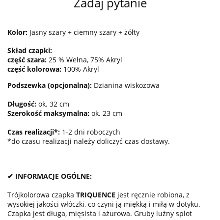
Zadaj pytanie
Kolor:
Jasny szary + ciemny szary + żółty
Skład czapki:
cz
ęść szara:
25 % Wełna, 75% Akryl
cz
ęść kolorowa:
100% Akryl
Podszewka (opcjonalna):
Dzianina wiskozowa
Długość:
ok. 32 cm
Szerokość maksymalna:
ok. 23 cm
Czas realizacji*:
1-2 dni roboczych
*do czasu realizacji należy doliczyć czas dostawy.
✔ INFORMACJE OGÓLNE:
Trójkolorowa czapka
TRIQUENCE
jest ręcznie robiona, z
wysokiej jakości włóczki, co czyni ją miękką i miłą w dotyku.
Czapka jest długa, mięsista i ażurowa. Gruby luźny splot