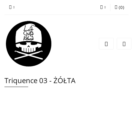
(
0
)
Zaloguj się
Zarejestruj się
Wyślij wiadomość
Triquence 03 - ŻÓŁTA