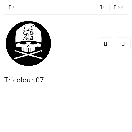
(
0
)
Zaloguj się
Zarejestruj się
Wyślij wiadomość
Tricolour 07