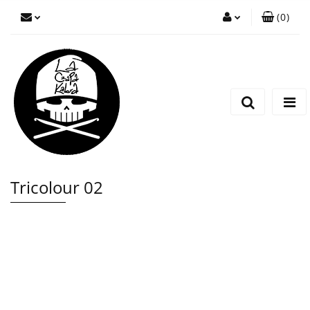
(
0
)
Zaloguj się
Zarejestruj się
Wyślij wiadomość
Tricolour 02