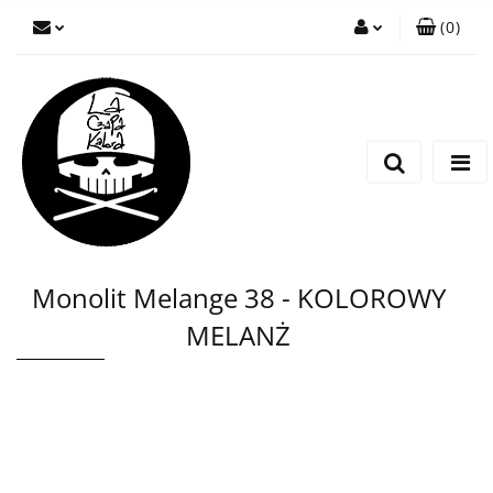
(
0
)
Zaloguj się
Zarejestruj się
Wyślij wiadomość
Monolit Melange 38 - KOLOROWY
MELANŻ