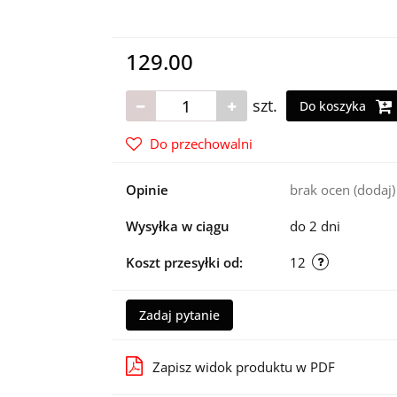
129.00
szt.
Do koszyka
Do przechowalni
Opinie
brak ocen
(dodaj)
Wysyłka w ciągu
do 2 dni
Koszt przesyłki od:
12
Zadaj pytanie
Zapisz widok produktu w PDF