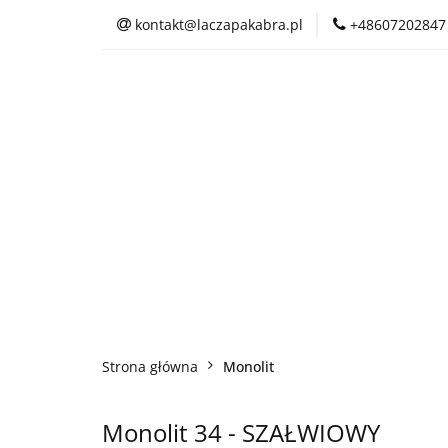
kontakt@laczapakabra.pl
+48607202847
BIŻUTERIA
C
KAPTUROKOMINY
BIŻUTERIA
CZAPKI
CIENKI
Strona główna
Monolit
Monolit 34 - SZAŁWIOWY