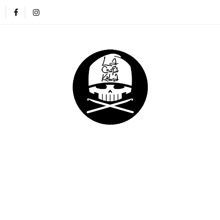
ZAPKI
CIENKIE CZAPKI
KOMINY
RĘKAWICZKI
NA DREADY
DLA DZIECI
DLA FIRM
E CZAPKI
KOMINY
RĘKAWICZKI
OPASKI
DLA DZIECI
DLA FIRM