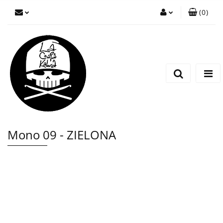
(
0
)
Zaloguj się
Zarejestruj się
Wyślij wiadomość
Mono 09 - ZIELONA