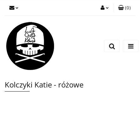
(
0
)
Zaloguj się
Zarejestruj się
Wyślij wiadomość
Kolczyki Katie - różowe