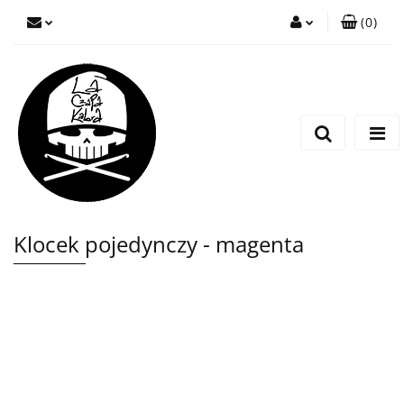
(
0
)
Zaloguj się
Zarejestruj się
Wyślij wiadomość
Klocek pojedynczy - magenta