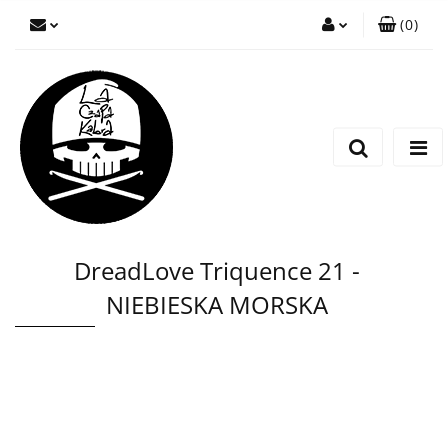
(
0
)
Zaloguj się
Zarejestruj się
Wyślij wiadomość
DreadLove Triquence 21 -
NIEBIESKA MORSKA