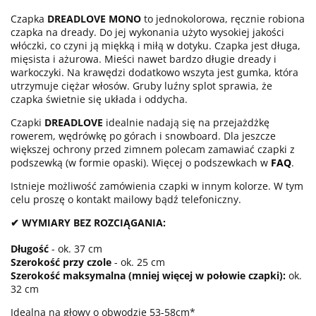
Czapka
DREADLOVE MONO
to jednokolorowa, ręcznie robiona
czapka na dready. Do jej wykonania użyto wysokiej jakości
włóczki, co czyni ją miękką i miłą w dotyku. Czapka jest długa,
mięsista i ażurowa. Mieści nawet bardzo długie dready i
warkoczyki. Na krawędzi dodatkowo wszyta jest gumka, która
utrzymuje ciężar włosów. Gruby luźny splot sprawia, że
czapka świetnie się układa i oddycha.
Czapki
DREADLOVE
idealnie nadają się na przejażdżkę
rowerem, wędrówkę po górach i snowboard. Dla jeszcze
większej ochrony przed zimnem polecam zamawiać czapki z
podszewką (w formie opaski). Więcej o podszewkach w
FAQ
.
Istnieje możliwość zamówienia czapki w innym kolorze. W tym
celu proszę o kontakt mailowy bądź telefoniczny.
✔ WYMIARY BEZ ROZCIĄGANIA:
Długość
- ok. 37 cm
Szerokość przy czole
- ok. 25 cm
Szerokość maksymalna (mniej więcej w połowie czapki):
ok.
32 cm
Idealna na głowy o obwodzie 53-58cm*