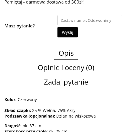
Pamiętaj - darmowa dostawa od 300zł!
Masz pytanie?
Wyślij
Opis
Opinie i oceny (0)
Zadaj pytanie
Kolor:
Czerwony
Skład czapki:
25 % Wełna, 75% Akryl
Podszewka (opcjonalna):
Dzianina wiskozowa
Długość:
ok. 37 cm
Szerokość przy czole:
ok. 25 cm