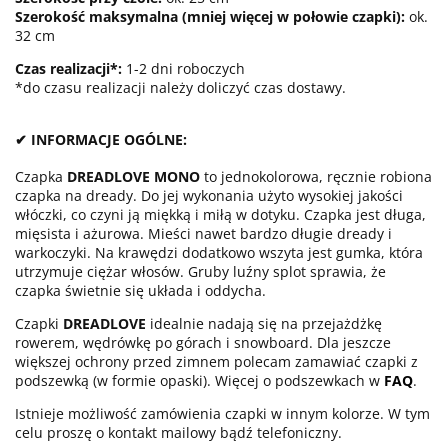
Szerokość maksymalna (mniej więcej w połowie czapki):
ok.
32 cm
Czas realizacji*:
1-2 dni roboczych
*do czasu realizacji należy doliczyć czas dostawy.
✔ INFORMACJE OGÓLNE:
Czapka
DREADLOVE MONO
to jednokolorowa, ręcznie robiona
czapka na dready. Do jej wykonania użyto wysokiej jakości
włóczki, co czyni ją miękką i miłą w dotyku. Czapka jest długa,
mięsista i ażurowa. Mieści nawet bardzo długie dready i
warkoczyki. Na krawędzi dodatkowo wszyta jest gumka, która
utrzymuje ciężar włosów. Gruby luźny splot sprawia, że
czapka świetnie się układa i oddycha.
Czapki
DREADLOVE
idealnie nadają się na przejażdżkę
rowerem, wędrówkę po górach i snowboard. Dla jeszcze
większej ochrony przed zimnem polecam zamawiać czapki z
podszewką (w formie opaski). Więcej o podszewkach w
FAQ
.
Istnieje możliwość zamówienia czapki w innym kolorze. W tym
celu proszę o kontakt mailowy bądź telefoniczny.