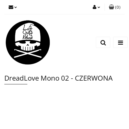
(
0
)
Zaloguj się
Zarejestruj się
Wyślij wiadomość
DreadLove Mono 02 - CZERWONA