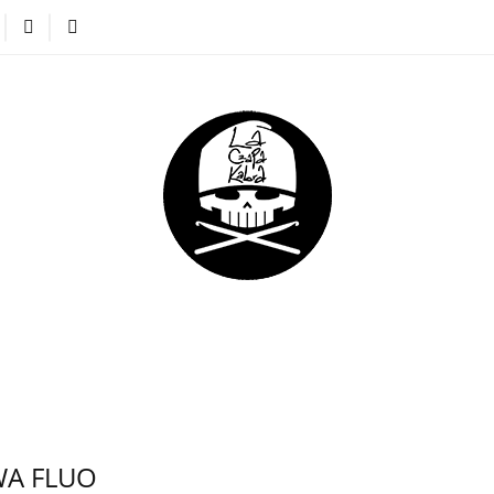
APKI
CIENKIE CZAPKI
KOMINY
RĘKAWICZKI
NA DREADY
DLA DZIECI
DLA FIRM
KI
KOMINY
RĘKAWICZKI
OPASKI
KAPTURO
DLA FIRM
WA FLUO