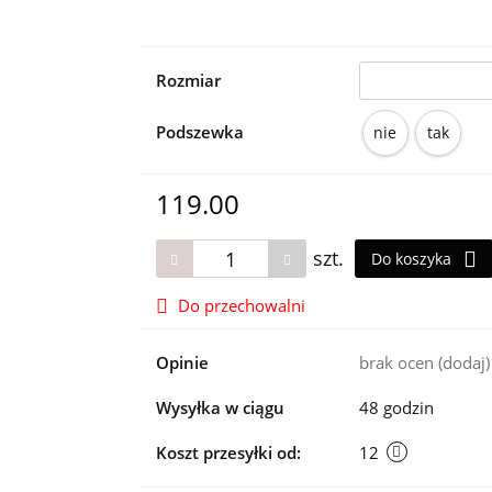
Rozmiar
Podszewka
nie
tak
119.00
szt.
Do koszyka
Do przechowalni
Opinie
brak ocen
(dodaj)
Wysyłka w ciągu
48 godzin
Koszt przesyłki od:
12