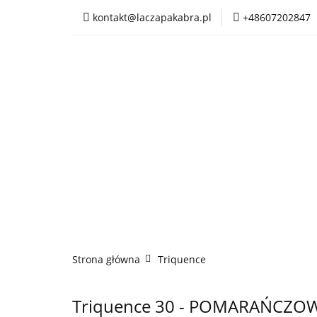
kontakt@laczapakabra.pl
+48607202847
BIŻUTERIA
CZ
KAPTUROKOMINY
BIŻUTERIA
CZAPKI
CIENKIE CZAP
Strona główna
Triquence
Triquence 30 - POMARAŃCZO