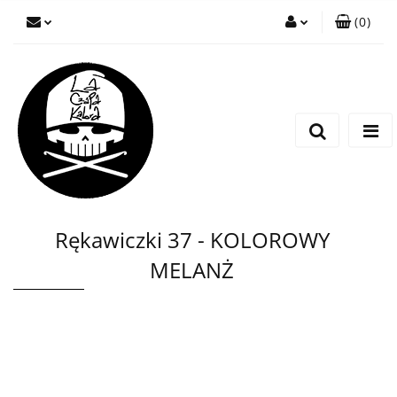
(
0
)
Zaloguj się
Zarejestruj się
Wyślij wiadomość
Rękawiczki 37 - KOLOROWY
MELANŻ