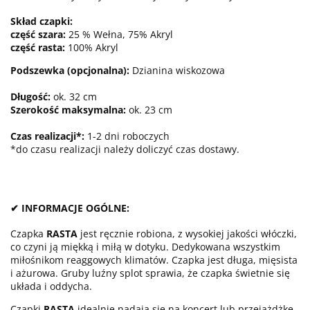
Skład czapki:
cz
ęść szara:
25 % Wełna, 75% Akryl
cz
ęść rasta:
100% Akryl
Podszewka (opcjonalna):
Dzianina wiskozowa
Długość:
ok. 32 cm
Szerokość maksymalna:
ok. 23 cm
Czas realizacji*:
1-2 dni roboczych
*do czasu realizacji należy doliczyć czas dostawy.
✔ INFORMACJE OGÓLNE:
Czapka
RASTA
jest ręcznie robiona, z wysokiej jakości włóczki,
co czyni ją miękką i miłą w dotyku. Dedykowana wszystkim
miłośnikom reaggowych klimatów. Czapka jest długa, mięsista
i ażurowa. Gruby luźny splot sprawia, że czapka świetnie się
układa i oddycha.
Czapki
RASTA
idealnie nadają się na koncert lub przejażdżkę