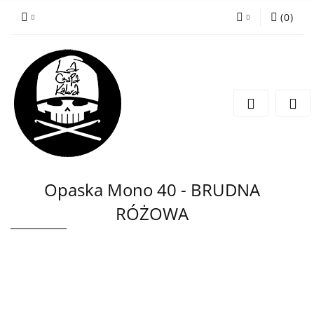
(
0
)
Zaloguj się
Zarejestruj się
Wyślij wiadomość
Opaska Mono 40 - BRUDNA
RÓŻOWA