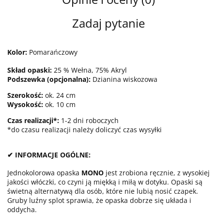
Zadaj pytanie
Kolor:
Pomarańczowy
Skład opaski:
25 % Wełna, 75% Akryl
Podszewka (opcjonalna):
Dzianina wiskozowa
Szerokość:
ok. 24 cm
Wysokość:
ok. 10 cm
Czas realizacji*:
1-2 dni roboczych
*do czasu realizacji należy doliczyć czas wysyłki
✔ INFORMACJE OGÓLNE:
Jednokolorowa opaska
MONO
jest zrobiona ręcznie, z wysokiej
jakości włóczki, co czyni ją miękką i miłą w dotyku. Opaski są
świetną alternatywą dla osób, które nie lubią nosić czapek.
Gruby luźny splot sprawia, że opaska dobrze się układa i
oddycha.