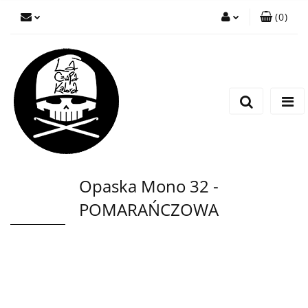
(
0
)
Zaloguj się
Zarejestruj się
Wyślij wiadomość
Opaska Mono 32 -
POMARAŃCZOWA