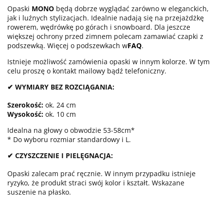
Opaski
MONO
będą dobrze wyglądać zarówno w eleganckich,
jak i luźnych stylizacjach. Idealnie nadają się na przejażdżkę
rowerem, wędrówkę po górach i snowboard. Dla jeszcze
większej ochrony przed zimnem polecam zamawiać czapki z
podszewką. Więcej o podszewkach w
FAQ
.
Istnieje możliwość zamówienia opaski w innym kolorze. W tym
celu proszę o kontakt mailowy bądź telefoniczny.
✔ WYMIARY BEZ ROZCIĄGANIA:
Szerokość:
ok. 24 cm
Wysokość:
ok. 10 cm
Idealna na głowy o obwodzie 53-58cm*
* Do wyboru rozmiar standardowy i L.
✔ CZYSZCZENIE I PIELĘGNACJA:
Opaski zalecam prać ręcznie. W innym przypadku istnieje
ryzyko, że produkt straci swój kolor i kształt. Wskazane
suszenie na płasko.