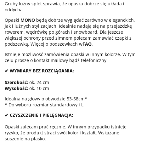
Gruby luźny splot sprawia, że opaska dobrze się układa i
oddycha.
Opaski
MONO
będą dobrze wyglądać zarówno w eleganckich,
jak i luźnych stylizacjach. Idealnie nadają się na przejażdżkę
rowerem, wędrówkę po górach i snowboard. Dla jeszcze
większej ochrony przed zimnem polecam zamawiać czapki z
podszewką. Więcej o podszewkach w
FAQ
.
Istnieje możliwość zamówienia opaski w innym kolorze. W tym
celu proszę o kontakt mailowy bądź telefoniczny.
✔ WYMIARY BEZ ROZCIĄGANIA:
Szerokość:
ok. 24 cm
Wysokość:
ok. 10 cm
Idealna na głowy o obwodzie 53-58cm*
* Do wyboru rozmiar standardowy i L.
✔ CZYSZCZENIE I PIELĘGNACJA:
Opaski zalecam prać ręcznie. W innym przypadku istnieje
ryzyko, że produkt straci swój kolor i kształt. Wskazane
suszenie na płasko.