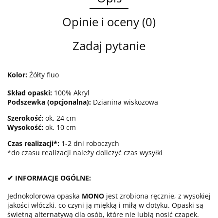
Opinie i oceny (0)
Zadaj pytanie
Kolor:
Żółty fluo
Skład opaski:
100% Akryl
Podszewka (opcjonalna):
Dzianina wiskozowa
Szerokość:
ok. 24 cm
Wysokość:
ok. 10 cm
Czas realizacji*:
1-2 dni roboczych
*do czasu realizacji należy doliczyć czas wysyłki
✔ INFORMACJE OGÓLNE:
Jednokolorowa opaska
MONO
jest zrobiona ręcznie, z wysokiej
jakości włóczki, co czyni ją miękką i miłą w dotyku. Opaski są
świetną alternatywą dla osób, które nie lubią nosić czapek.