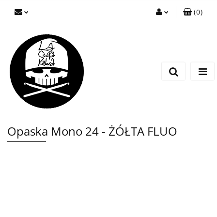
(
0
)
Zaloguj się
Zarejestruj się
Wyślij wiadomość
Opaska Mono 24 - ŻÓŁTA FLUO