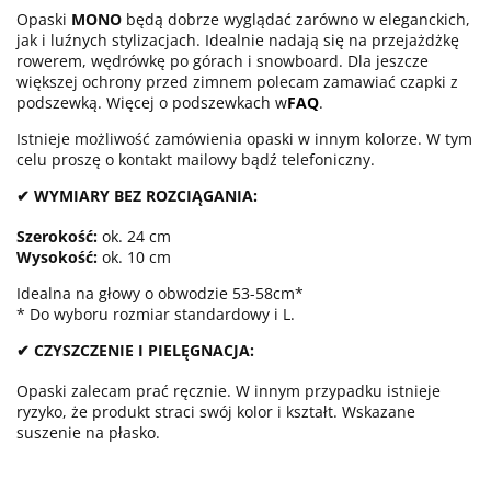
Opaski
MONO
będą dobrze wyglądać zarówno w eleganckich,
jak i luźnych stylizacjach. Idealnie nadają się na przejażdżkę
rowerem, wędrówkę po górach i snowboard. Dla jeszcze
większej ochrony przed zimnem polecam zamawiać czapki z
podszewką. Więcej o podszewkach w
FAQ
.
Istnieje możliwość zamówienia opaski w innym kolorze. W tym
celu proszę o kontakt mailowy bądź telefoniczny.
✔ WYMIARY BEZ ROZCIĄGANIA:
Szerokość:
ok. 24 cm
Wysokość:
ok. 10 cm
Idealna na głowy o obwodzie 53-58cm*
* Do wyboru rozmiar standardowy i L.
✔ CZYSZCZENIE I PIELĘGNACJA:
Opaski zalecam prać ręcznie. W innym przypadku istnieje
ryzyko, że produkt straci swój kolor i kształt. Wskazane
suszenie na płasko.