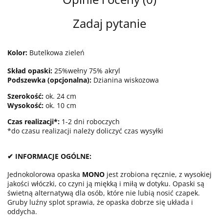
Zadaj pytanie
Kolor:
Butelkowa zieleń
Skład opaski:
25%wełny 75% akryl
Podszewka (opcjonalna):
Dzianina wiskozowa
Szerokość:
ok. 24 cm
Wysokość:
ok. 10 cm
Czas realizacji*:
1-2 dni roboczych
*do czasu realizacji należy doliczyć czas wysyłki
✔ INFORMACJE OGÓLNE:
Jednokolorowa opaska
MONO
jest zrobiona ręcznie, z wysokiej
jakości włóczki, co czyni ją miękką i miłą w dotyku. Opaski są
świetną alternatywą dla osób, które nie lubią nosić czapek.
Gruby luźny splot sprawia, że opaska dobrze się układa i
oddycha.