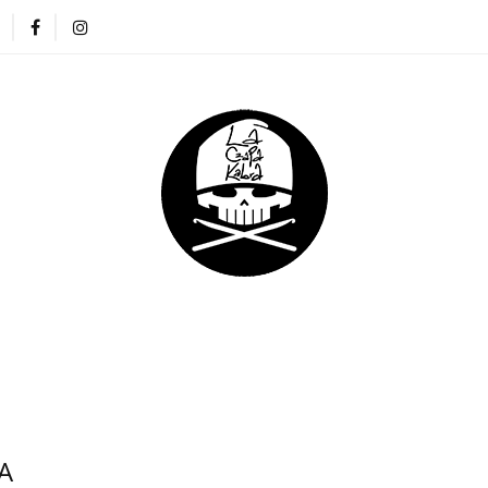
ZAPKI
CIENKIE CZAPKI
KOMINY
RĘKAWICZKI
NA DREADY
DLA DZIECI
DLA FIRM
E CZAPKI
KOMINY
RĘKAWICZKI
OPASKI
DLA DZIECI
DLA FIRM
A