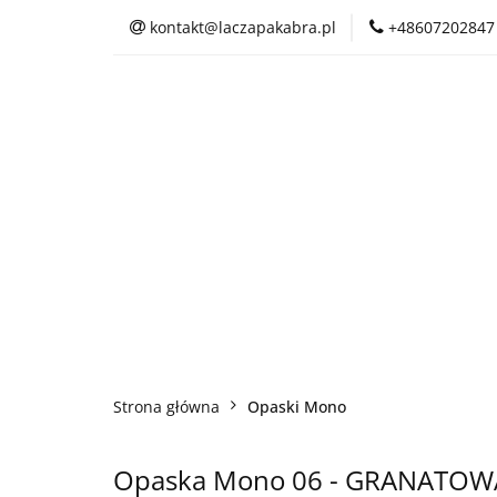
kontakt@laczapakabra.pl
+48607202847
BIŻUTERIA
C
KAPTUROKOMINY
BIŻUTERIA
CZAPKI
CIENKI
Strona główna
Opaski Mono
Opaska Mono 06 - GRANATOW