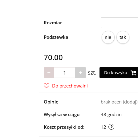
Rozmiar
Podszewka
nie
tak
70.00
szt.
Do koszyka
Do przechowalni
Opinie
brak ocen
(dodaj)
Wysyłka w ciągu
48 godzin
Koszt przesyłki od:
12