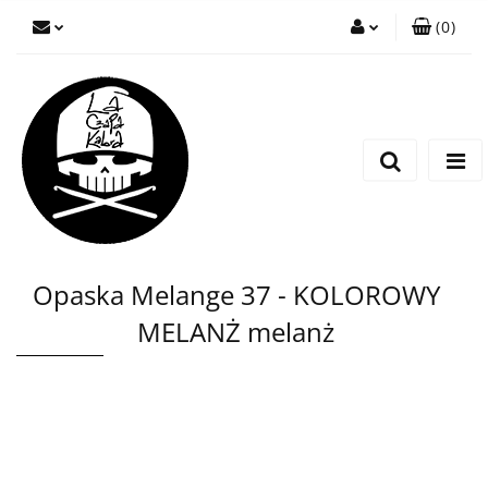
(
0
)
Zaloguj się
Zarejestruj się
Wyślij wiadomość
Opaska Melange 37 - KOLOROWY
MELANŻ melanż