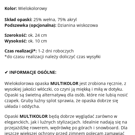
Kolor:
Wielokolorowy
Skład opaski:
25% wełna, 75% akryl
Podszewka (opcjonalna):
Dzianina wiskozowa
Szerokość:
ok. 24 cm
Wysokość:
ok. 10 cm
Czas realizacji*:
1-2 dni roboczych
*do czasu realizacji należy doliczyć czas wysyłki
✔ INFORMACJE OGÓLNE:
Wielokolorowa opaska
MULTIKOLOR
jest zrobiona ręcznie, z
wysokiej jakości włóczki, co czyni ją miękką i miłą w dotyku.
Opaski są świetną alternatywą dla osób, które nie lubią nosić
czapek. Gruby luźny splot sprawia, że opaska dobrze się
układa i oddycha.
Opaski
MULTIKOLOR
będą dobrze wyglądać zarówno w
eleganckich, jak i luźnych stylizacjach. Idealnie nadają się na
przejażdżkę rowerem, wędrówkę po górach i snowboard. Dla
jeszcze większej ochrony przed zimnem polecam zamawiać