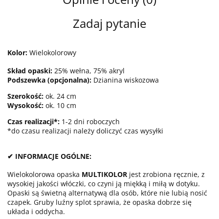
Zadaj pytanie
Kolor:
Wielokolorowy
Skład opaski:
25% wełna, 75% akryl
Podszewka (opcjonalna):
Dzianina wiskozowa
Szerokość:
ok. 24 cm
Wysokość:
ok. 10 cm
Czas realizacji*:
1-2 dni roboczych
*do czasu realizacji należy doliczyć czas wysyłki
✔ INFORMACJE OGÓLNE:
Wielokolorowa opaska
MULTIKOLOR
jest zrobiona ręcznie, z
wysokiej jakości włóczki, co czyni ją miękką i miłą w dotyku.
Opaski są świetną alternatywą dla osób, które nie lubią nosić
czapek. Gruby luźny splot sprawia, że opaska dobrze się
układa i oddycha.