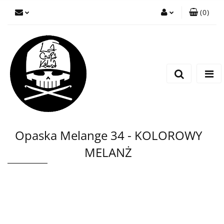
(
0
)
Zaloguj się
Zarejestruj się
Wyślij wiadomość
Opaska Melange 34 - KOLOROWY
MELANŻ