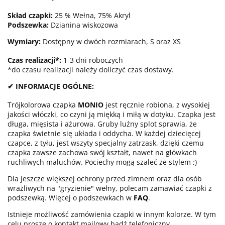
Skład czapki:
25 % Wełna, 75% Akryl
Podszewka:
Dzianina wiskozowa
Wymiary:
Dostępny w dwóch rozmiarach, S oraz XS
Czas realizacji*:
1-3 dni roboczych
*do czasu realizacji należy doliczyć czas dostawy.
✔ INFORMACJE OGÓLNE:
Trójkolorowa czapka
MONIO
jest ręcznie robiona, z wysokiej
jakości włóczki, co czyni ją miękką i miłą w dotyku. Czapka jest
długa, mięsista i ażurowa. Gruby luźny splot sprawia, że
czapka świetnie się układa i oddycha. W każdej dziecięcej
czapce, z tyłu, jest wszyty specjalny zatrzask, dzięki czemu
czapka zawsze zachowa swój kształt, nawet na główkach
ruchliwych maluchów. Pociechy mogą szaleć ze stylem ;)
Dla jeszcze większej ochrony przed zimnem oraz dla osób
wrażliwych na "gryzienie" wełny, polecam zamawiać czapki z
podszewką. Więcej o podszewkach w
FAQ
.
Istnieje możliwość zamówienia czapki w innym kolorze. W tym
celu proszę o kontakt mailowy bądź telefoniczny.