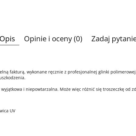
Opis
Opinie i oceny (0)
Zadaj pytani
telną fakturą, wykonane ręcznie z profesjonalnej glinki polimerowej, 
uszkodzenia.
st wyjątkowa i niepowtarzalna. Może więc różnić się troszeczkę od 
ywica UV