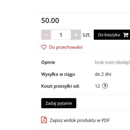
50.00
szt.
Do koszyka
Do przechowalni
Opinie
brak ocen
(dodaj)
Wysyłka w ciągu
do 2 dni
Koszt przesyłki od:
12
Zadaj pytanie
Zapisz widok produktu w PDF