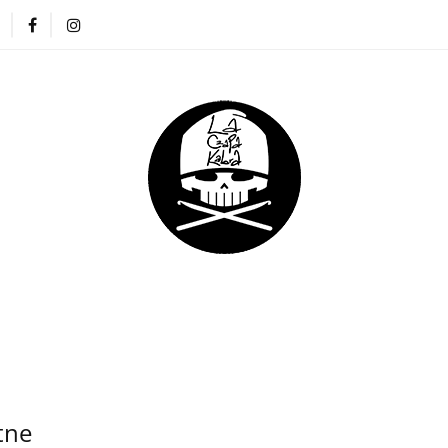
ZAPKI
CIENKIE CZAPKI
KOMINY
RĘKAWICZKI
NA DREADY
DLA DZIECI
DLA FIRM
E CZAPKI
KOMINY
RĘKAWICZKI
OPASKI
DLA DZIECI
DLA FIRM
tne