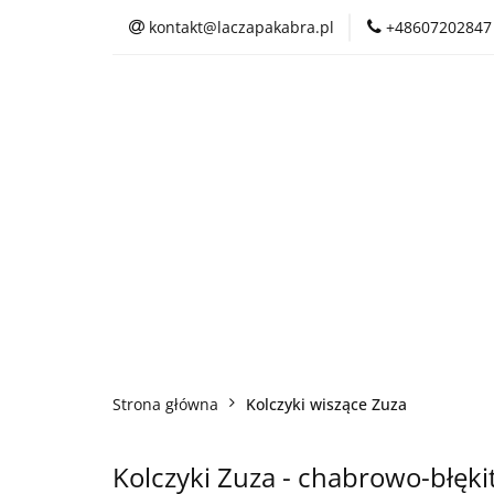
kontakt@laczapakabra.pl
+48607202847
BIŻUTERIA
C
KAPTUROKOMINY
BIŻUTERIA
CZAPKI
CIENKI
Strona główna
Kolczyki wiszące Zuza
Kolczyki Zuza - chabrowo-błęki