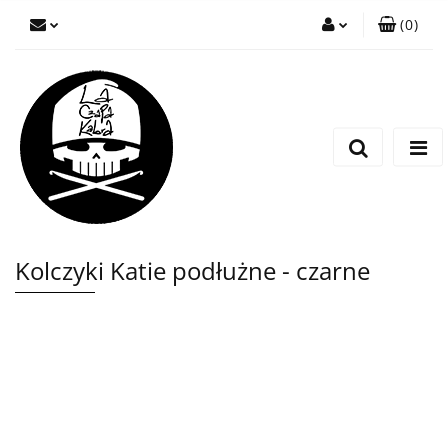
(
0
)
Zaloguj się
Zarejestruj się
Wyślij wiadomość
Kolczyki Katie podłużne - czarne