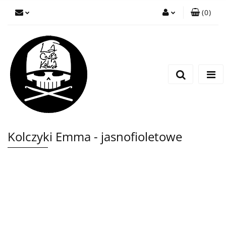
(
0
)
Zaloguj się
Zarejestruj się
Wyślij wiadomość
Kolczyki Emma - jasnofioletowe