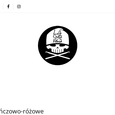
ZAPKI
CIENKIE CZAPKI
KOMINY
RĘKAWICZKI
NA DREADY
DLA DZIECI
DLA FIRM
E CZAPKI
KOMINY
RĘKAWICZKI
OPASKI
DLA DZIECI
DLA FIRM
rańczowo-różowe