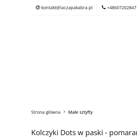
kontakt@laczapakabra.pl
+48607202847
BIŻUTERIA
C
KAPTUROKOMINY
BIŻUTERIA
CZAPKI
CIENKI
Strona główna
Małe sztyfty
Kolczyki Dots w paski - poma