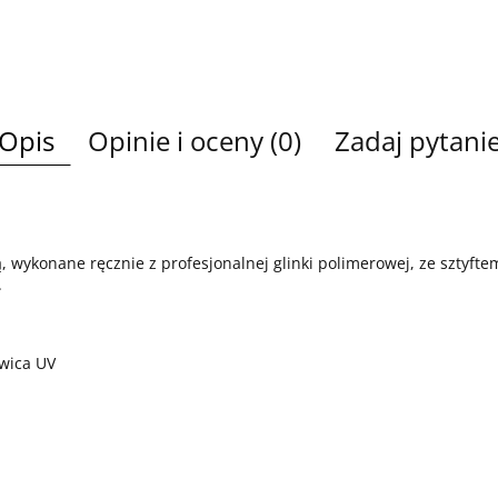
Opis
Opinie i oceny (0)
Zadaj pytani
, wykonane ręcznie z profesjonalnej glinki polimerowej, ze sztyftem 
.
ywica UV