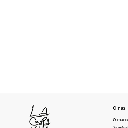
O nas
O marc
Zamówie