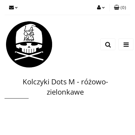
(
0
)
Zaloguj się
Zarejestruj się
Wyślij wiadomość
Kolczyki Dots M - różowo-
zielonkawe