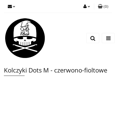
(
0
)
Zaloguj się
Zarejestruj się
Wyślij wiadomość
Kolczyki Dots M - czerwono-fioltowe