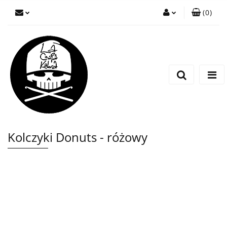
(
0
)
Zaloguj się
Zarejestruj się
Wyślij wiadomość
Kolczyki Donuts - różowy