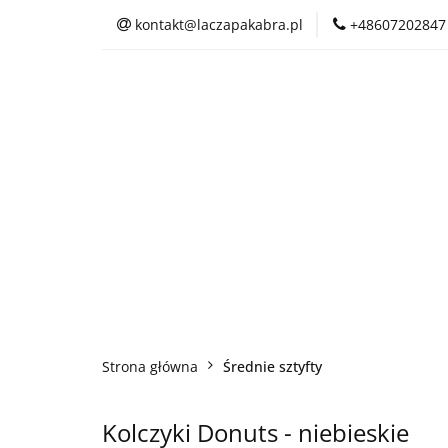
kontakt@laczapakabra.pl
+48607202847
BIŻUTERIA
C
KAPTUROKOMINY
BIŻUTERIA
CZAPKI
CIENKI
Strona główna
Średnie sztyfty
Kolczyki Donuts - niebieskie