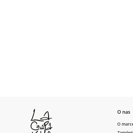
O nas
O marc
Zamówie