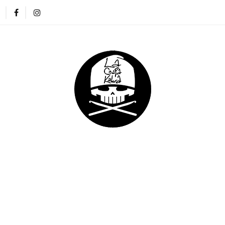
ZAPKI
CIENKIE CZAPKI
KOMINY
RĘKAWICZKI
NA DREADY
DLA DZIECI
DLA FIRM
E CZAPKI
KOMINY
RĘKAWICZKI
OPASKI
DLA DZIECI
DLA FIRM