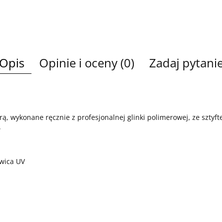
Opis
Opinie i oceny (0)
Zadaj pytani
ą, wykonane ręcznie z profesjonalnej glinki polimerowej, ze sztyftem
.
ywica UV