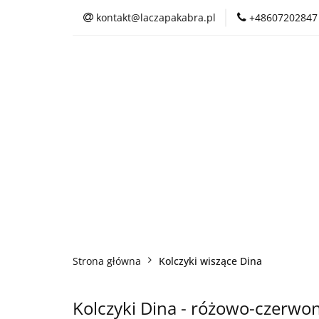
kontakt@laczapakabra.pl
+48607202847
BIŻUTERIA
C
KAPTUROKOMINY
BIŻUTERIA
CZAPKI
CIENKI
Strona główna
Kolczyki wiszące Dina
Kolczyki Dina - różowo-czerwo