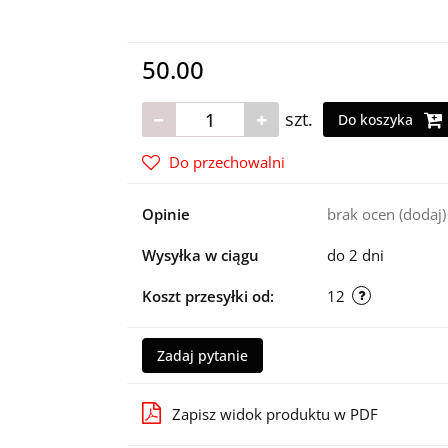
50.00
szt.
Do koszyka
Do przechowalni
Opinie
brak ocen
(dodaj)
Wysyłka w ciągu
do 2 dni
Koszt przesyłki od:
12
Zadaj pytanie
Zapisz widok produktu w PDF