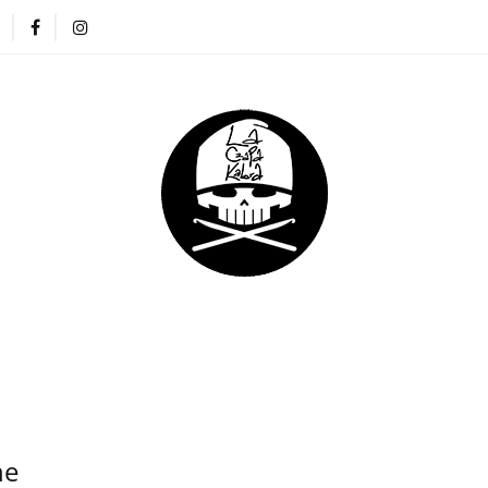
ZAPKI
CIENKIE CZAPKI
KOMINY
RĘKAWICZKI
NA DREADY
DLA DZIECI
DLA FIRM
E CZAPKI
KOMINY
RĘKAWICZKI
OPASKI
DLA DZIECI
DLA FIRM
ne