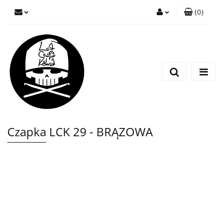
(
0
)
Zaloguj się
Zarejestruj się
Wyślij wiadomość
Czapka LCK 29 - BRĄZOWA