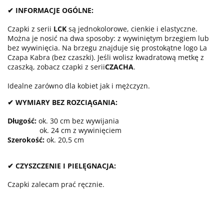
✔ INFORMACJE OGÓLNE:
Czapki z serii
LCK
są jednokolorowe, cienkie i elastyczne.
Można je nosić na dwa sposoby: z wywiniętym brzegiem lub
bez wywinięcia. Na brzegu znajduje się prostokątne logo La
Czapa Kabra (bez czaszki). Jeśli wolisz kwadratową metkę z
czaszką, zobacz czapki z serii
CZACHA
.
Idealne zarówno dla kobiet jak i mężczyzn.
✔ WYMIARY BEZ ROZCIĄGANIA:
Długość:
ok. 30 cm bez wywijania
ok. 24 cm z wywinięciem
Szerokość:
ok. 20,5 cm
✔ CZYSZCZENIE I PIELĘGNACJA:
Czapki zalecam prać ręcznie.